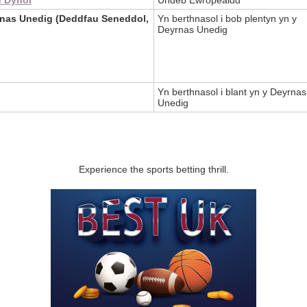
u Dynol
Undeb Ewropeaidd
rnas Unedig (Deddfau Seneddol,
Yn berthnasol i bob plentyn yn y
Deyrnas Unedig
Yn berthnasol i blant yn y Deyrnas
Unedig
Experience the sports betting thrill.