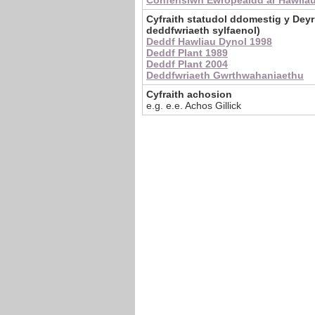
Confensiwn Ewropeaidd ar Hawlia
Cyfraith statudol ddomestig y Dey
deddfwriaeth sylfaenol)
Deddf Hawliau Dynol 1998
Deddf Plant 1989
Deddf Plant 2004
Deddfwriaeth Gwrthwahaniaethu
Cyfraith achosion
e.g.
e.e. Achos Gillick