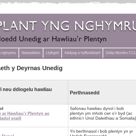
g nghymru
Newyddion
Llyfrgell
Addysg a hyfforddiant
Grŵp Monitro CC
aeth y Deyrnas Unedig
ofi neu ddiogelu hawliau
Perthnasedd
ol
Safonau hawliau dynol i bob
ar Hawliau’r Plentyn ac
plentyn ym mhob cwr o’r byd (ac
dol eraill
eithrio’r Unol Daleithiau a Somalia
Yn berthnasol i bob plentyn yn yr