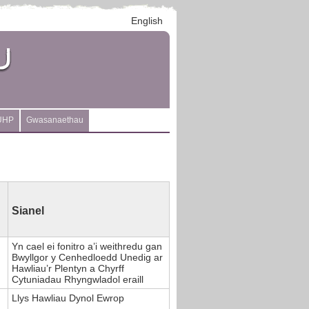
English
UHP
Gwasanaethau
Sianel
Yn cael ei fonitro a’i weithredu gan
Bwyllgor y Cenhedloedd Unedig ar
)
Hawliau’r Plentyn a Chyrff
Cytuniadau Rhyngwladol eraill
Llys Hawliau Dynol Ewrop