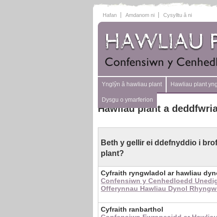
Hafan
Amdanom ni
Cysylltu â ni
Ynglŷn â hawliau plant
Hawliau plant yn
Dysgu o ymarferion
Hawliau plant a deddfwri
Beth y gellir ei ddefnyddio i br
plant?
Cyfraith ryngwladol ar hawliau dyn
Confensiwn y Cenhedloedd Unedig 
Offerynnau Hawliau Dynol Rhyngwla
Cyfraith ranbarthol